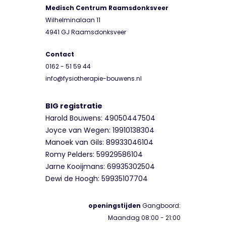
Medisch Centrum Raamsdonksveer
Wilhelminalaan 11
4941 GJ Raamsdonksveer
Contact
0162 - 51 59 44
info@fysiotherapie-bouwens.nl
BIG registratie
Harold Bouwens: 49050447504
Joyce van Wegen: 19910138304
Manoek van Gils: 89933046104
Romy Pelders: 59929586104
Jarne Kooijmans: 69935302504
Dewi de Hoogh: 59935107704
openingstijden
Gangboord:
Maandag 08:00 - 21:00